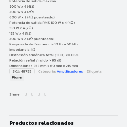
Potencia de salida máxima
200 W x 4 (4Ω)
300 W x 4 (2Ω)
600 W x 2 (4Ω puenteado)
Potencia de salida RMS 100 W x 4 (4Ω)
150 W x 4 (2Ω)
125 W x 4 (1Ω)
300 W x 2 (4Ω puenteado)
Respuesta de frecuencia 10 Hz a 50 kHz
Impedancia 4Ω
Distorsión armónica total (THD) <0.05%
Relación señal / ruido > 95 dB
Dimensiones 252 mm x 60 mm x 215 mm
SKU:
48755
Categoría:
Amplificadores
Etiqueta:
Pioner
Share
Productos relacionados