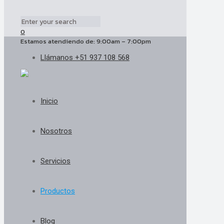
0
Estamos atendiendo de: 9:00am – 7:00pm
Llámanos +51 937 108 568
Inicio
Nosotros
Servicios
Productos
Blog