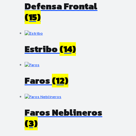
Defensa Frontal
(15)
Estribo
(14)
Faros
(12)
Faros Neblineros
(3)