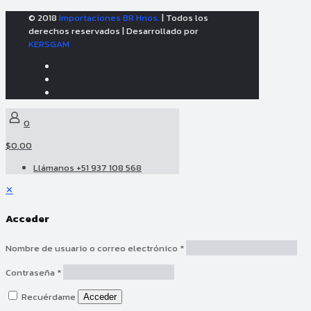
© 2018
Importaciones BR Hnos.
| Todos los
derechos reservados | Desarrollado por
KERSGAM
0
$0.00
Llámanos +51 937 108 568
✕
Acceder
Nombre de usuario o correo electrónico
*
Contraseña
*
Recuérdame
Acceder