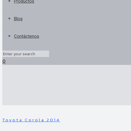
Productos
Blog
Contáctenos
0
Home
Cubrepisos
VW Tiguan 2007-2017
Toyota Corola 2014