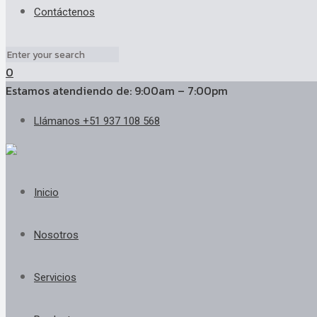
Contáctenos
0
Estamos atendiendo de: 9:00am – 7:00pm
Llámanos +51 937 108 568
Inicio
Nosotros
Servicios