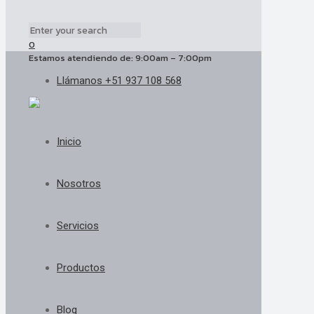
0
Estamos atendiendo de: 9:00am – 7:00pm
Llámanos +51 937 108 568
Inicio
Nosotros
Servicios
Productos
Blog