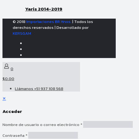
Yaris 2014-2019
© 2018
Importaciones BR Hnos.
| Todos los
derechos reservados | Desarrollado por
KERSGAM
0
$0.00
Llámanos +51 937 108 568
✕
Acceder
Nombre de usuario o correo electrónico
*
Contraseña
*