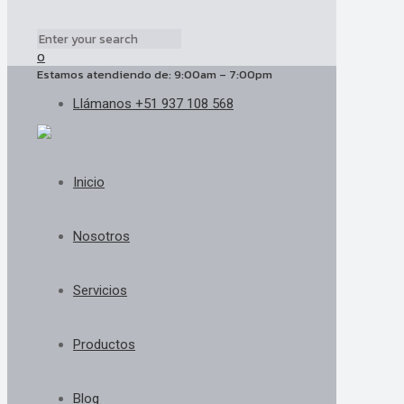
0
Estamos atendiendo de: 9:00am – 7:00pm
Llámanos +51 937 108 568
Inicio
Nosotros
Servicios
Productos
Blog