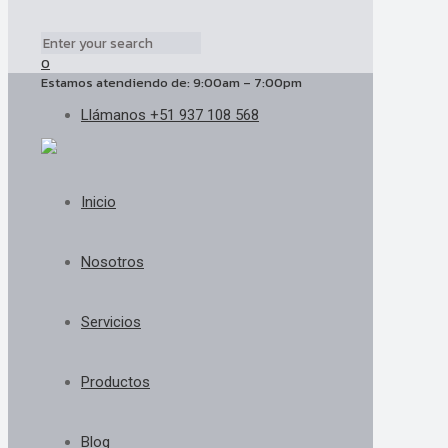
0
Estamos atendiendo de: 9:00am – 7:00pm
Llámanos +51 937 108 568
Inicio
Nosotros
Servicios
Productos
Blog