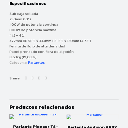
Especificaciones
Sub caja sellada
250mm (10″)
400W de potencia continua
800W de potencia máxima
4 Ω + 4 Ω
472mm (18.58″) x 334mm (13.15″) x 120mm (4.72″)
Ferrita de flujo de alta densidad
Papel prensado con fibra de algodón
8,63kg (19,03lb)
Categoría:
Parlantes
Share
Productos relacionados
Parlante Pioneer TS-
Parlante Audison APBX