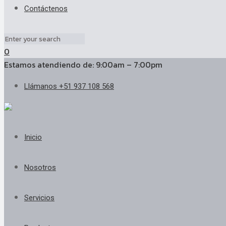
Contáctenos
0
Estamos atendiendo de: 9:00am – 7:00pm
Llámanos +51 937 108 568
Inicio
Nosotros
Servicios