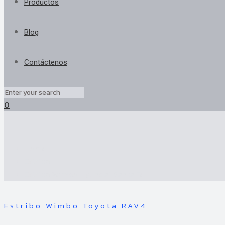
Productos
Blog
Contáctenos
0
Home
Estribo
Estribo Wimbo Hyundai Santa Fe
Estribo Wimbo Toyota RAV4