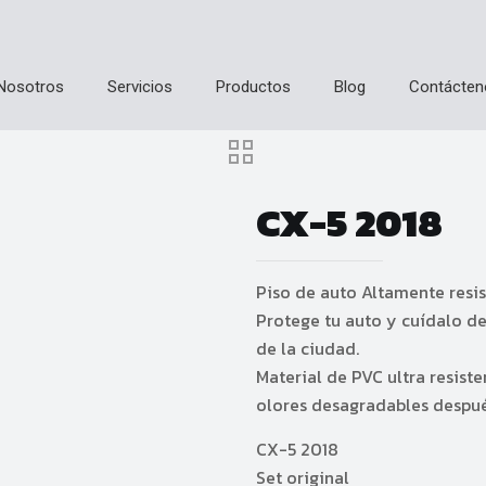
Home
Cubrepisos
CX-5 2018
Nosotros
Servicios
Productos
Blog
Contácten
CX-5 2018
Piso de auto Altamente resist
Protege tu auto y cuídalo d
de la ciudad.
Material de PVC ultra resist
olores desagradables después
CX-5 2018
Set original