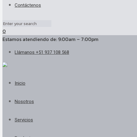
Contáctenos
0
Estamos atendiendo de: 9:00am – 7:00pm
Llámanos +51 937 108 568
Inicio
Nosotros
Servicios