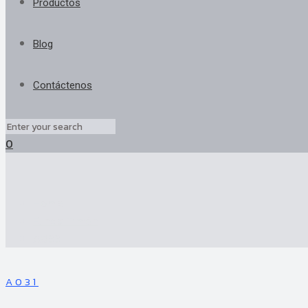
Productos
Blog
Contáctenos
0
Home
Funda Timón
A033
A031